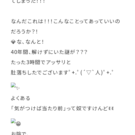
てしまった！！！
なんだこれは！！！こんなことってあっていいの
だろうか？！
💎
な、なんと！
40年間、解けずにいた謎が？？？
たった3時間でアッサリと
肚落ちしたでございますﾟ+.ﾟ(´▽`人)ﾟ+.ﾟ
よくある
「気がつけば当たり前」って奴ですけんどꉂꉂ
お陰で、