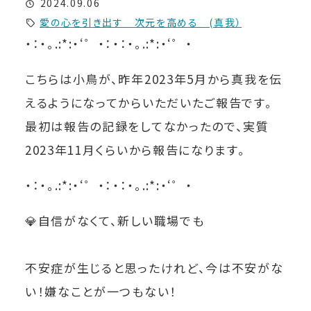
2024.09.06
愛の心を引き出す 次元を高める (真我）
・：・。
.:*:
・
‘
゜・：・：・。
.:*:
・
‘
゜・
こちらは小鳥が、昨年2023年5月から真我を伝
えるようになってからいただいたご報告です。
最初は報告の記録をしてなかったので、実質
2023年11月くらいから報告になります。
・：・。
.:*:
・
‘
゜・：・：・。
.:*:
・
‘
゜・
💎自信がなくて、新しい職場でも
不安症が生じると思ったけれど、今は不安がな
い！嫌なことが一つもない！