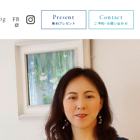
Present
Contact
og
FB
インスタ