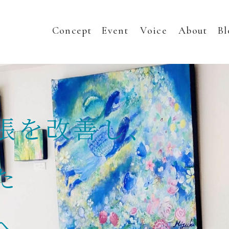
Concept
Event
Voice
About
Bl
張を改善し、
た
へ