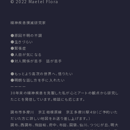
© 2022 Maetel Flora
精神疾患撲滅研究家
●原因不明の不調
●生きづらい
●緊張症
●人目が気になる
●対人関係が苦手 話が苦手
●もっとより高次の世界へ、悟りたい
●明朗な話し方を手に入れたい
ーーーー
30年来の精神疾患を克服した私が心とアートの観点から研究し
たことを発信しています。相談にも応じます。
調布市多摩川 京王相模原線 京王多摩川駅4分（ご予約いた
だいた方に詳しい地図をお送り差し上げます。）
調布、西調布、飛田給、府中、布田、国領、仙川、つつじが丘、明大