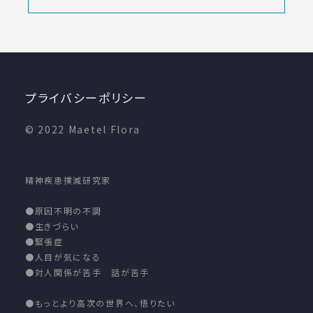
プライバシーポリシー
© 2022 Maetel Flora
精神疾患撲滅研究家
●原因不明の不調
●生きづらい
●緊張症
●人目が気になる
●対人関係が苦手 話が苦手
●もっとより高次の世界へ、悟りたい