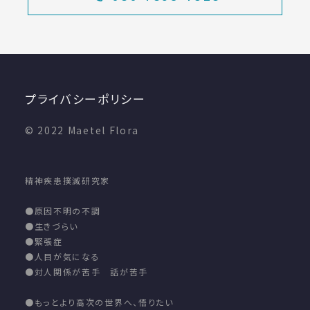
プライバシーポリシー
© 2022 Maetel Flora
精神疾患撲滅研究家
●原因不明の不調
●生きづらい
●緊張症
●人目が気になる
●対人関係が苦手 話が苦手
●もっとより高次の世界へ、悟りたい