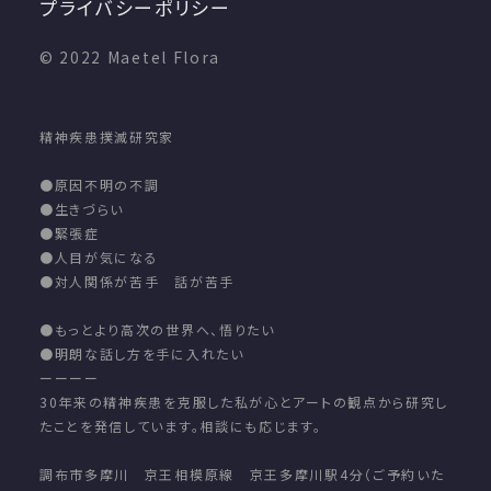
プライバシーポリシー
© 2022 Maetel Flora
精神疾患撲滅研究家
●原因不明の不調
●生きづらい
●緊張症
●人目が気になる
●対人関係が苦手 話が苦手
●もっとより高次の世界へ、悟りたい
●明朗な話し方を手に入れたい
ーーーー
30年来の精神疾患を克服した私が心とアートの観点から研究し
たことを発信しています。相談にも応じます。
調布市多摩川 京王相模原線 京王多摩川駅4分（ご予約いた